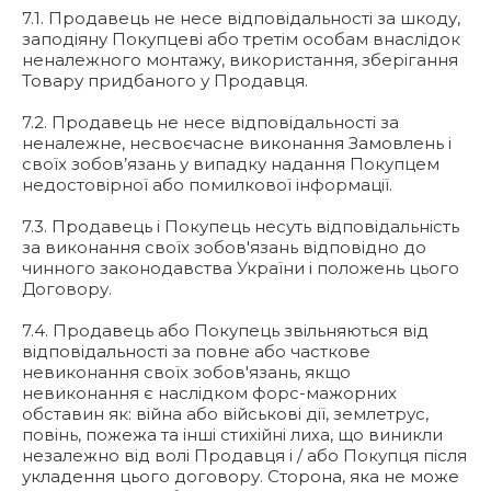
7.1. Продавець не несе відповідальності за шкоду,
заподіяну Покупцеві або третім особам внаслідок
неналежного монтажу, використання, зберігання
Товару придбаного у Продавця.
7.2. Продавець не несе відповідальності за
неналежне, несвоєчасне виконання Замовлень і
своїх зобов’язань у випадку надання Покупцем
недостовірної або помилкової інформації.
7.3. Продавець і Покупець несуть відповідальність
за виконання своїх зобов'язань відповідно до
чинного законодавства України і положень цього
Договору.
7.4. Продавець або Покупець звільняються від
відповідальності за повне або часткове
невиконання своїх зобов'язань, якщо
невиконання є наслідком форс-мажорних
обставин як: війна або військові дії, землетрус,
повінь, пожежа та інші стихійні лиха, що виникли
незалежно від волі Продавця і / або Покупця після
укладення цього договору. Сторона, яка не може