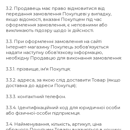
3.2. Продавець має право відмовитися від
передання замовлення Покупцеві у випадку,
якщо відомості, вказані Покупцем під час
оформлення замовлення, є неповними або
викликають підозру щодо їх дійсності.
3.3. При оформленні замовлення на сайті
Інтернет-магазину Покупець зобов'язується
надати наступну обов’язкову інформацію,
необхідну Продавцю для виконання замовлення:
3.3.1. прізвище, ім'я Покупця;
3.3.2. адреса, за якою слід доставити Товар (якщо
доставка до адреси Покупця);
3.3.3. контактний телефон.
3.3.4. Ідентифікаційний код для юридичної особи
або фізичної-особи підприємця.
3.4. Найменування, кількість, артикул, ціна
обраного Покупцем Товару вказуються в кошику