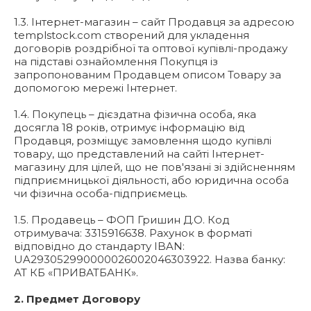
1.3. Інтернет-магазин – сайт Продавця за адресою
templstock.com створений для укладення
договорів роздрібної та оптової купівлі-продажу
на підставі ознайомлення Покупця із
запропонованим Продавцем описом Товару за
допомогою мережі Інтернет.
1.4. Покупець – дієздатна фізична особа, яка
досягла 18 років, отримує інформацію від
Продавця, розміщує замовлення щодо купівлі
товару, що представлений на сайті Інтернет-
магазину для цілей, що не пов'язані зі здійсненням
підприємницької діяльності, або юридична особа
чи фізична особа-підприємець.
1.5. Продавець – ФОП Гришин Д.О. Код
отримувача: 3315916638. Рахунок в форматі
відповідно до стандарту IBAN:
UA293052990000026002046303922. Назва банку:
АТ КБ «ПРИВАТБАНК».
2. Предмет Договору