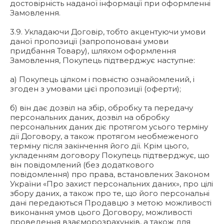
достовірність наданої інформації при оформленні
Замовлення.
3.9. Укладаючи Договір, тобто акцентуючи умови
даної пропозиції (запропоновані умови
придбання Товару), шляхом оформлення
Замовлення, Покупець підтверджує наступне:
а) Покупець цілком і повністю ознайомлений, і
згоден з умовами цієї пропозиції (оферти);
б) він дає дозвіл на збір, обробку та передачу
персональних даних, дозвіл на обробку
персональних даних діє протягом усього терміну
дії Договору, а також протягом необмеженого
терміну після закінчення його дії. Крім цього,
укладенням договору Покупець підтверджує, що
він повідомлений (без додаткового
повідомлення) про права, встановлених Законом
України «Про захист персональних даних», про цілі
збору даних, а також про те, що його персональні
дані передаються Продавцю з метою можливості
виконання умов цього Договору, можливості
проведення взаєморозрахунків, а також для