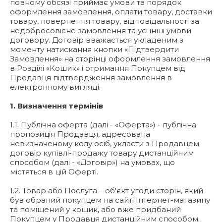
повному обсязі приймає умови та порядок
оформлення замовлення, оплати товару, доставки
товару, повернення товару, відповідальності за
недобросовісне замовлення та усі інші умови
договору. Договір вважається укладеним з
моменту натискання кнопки «Підтвердити
Замовлення» на сторінці оформлення замовлення
в Розділі «Кошик» і отримання Покупцем від
Продавця підтвердження замовлення в
електронному вигляді.
1. Визначення термінів
1.1. Публічна оферта (далі - «Оферта») - публічна
пропозиція Продавця, адресована
невизначеному колу осіб, укласти з Продавцем
договір купівлі-продажу товару дистанційним
способом (далі - «Договір») на умовах, що
містяться в цій Оферті.
1.2. Товар або Послуга – об'єкт угоди сторін, який
був обраний покупцем на сайті Інтернет-магазину
та поміщений у кошик, або вже придбаний
Покупцем у Продавця дистанційним способом.