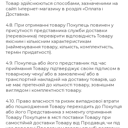
Товар здійснюються способами, зазначеними на
сайті Інтернет-магазину в розділі «Оплата і
Доставка».
4.8. При отриманні товару Покупець повинен у
присутності представника служби доставки
(перевізника) перевірити відповідність Товару
якісним і кількісним характеристикам
(найменування товару, кількість, комплектність,
термін придатності).
4.9. Покупець або його представник під час
приймання Товару підтверджує своїм підписом в
товарному чеку/ або в замовленні/ або в
транспортній накладній на доставку товарів, що
не має претензій до кількості товару, зовнішнім
виглядом і комплектності товару.
4.10. Право власності та ризик випадкової втрати
або пошкодження Товару переходить до Покупця
або його Представника з моменту отримання
Товару Покупцем в місті поставки Товару при
самостійній доставки Товару від Продавця, чи під