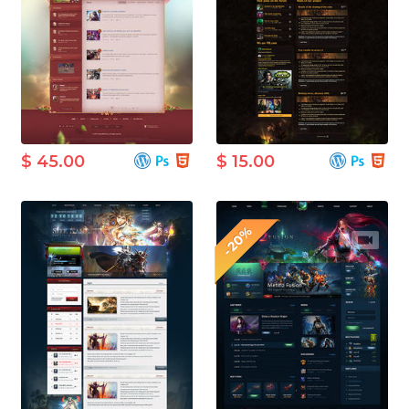
$ 45.00
$ 15.00
-20%